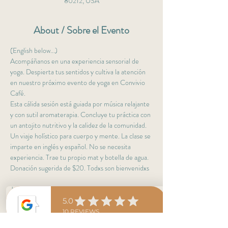
80212, USA
About / Sobre el Evento
(English below...)
Acompáñanos en una experiencia sensorial de 
yoga. Despierta tus sentidos y cultiva la atención 
en nuestro próximo evento de yoga en Convivio 
Café. 
Esta cálida sesión está guiada por música relajante 
y con sutil aromaterapia. Concluye tu práctica con 
un antojito nutritivo y la calidez de la comunidad. 
Un viaje holístico para cuerpo y mente. La clase se 
imparte en inglés y español. No se necesita 
experiencia. Trae tu propio mat y botella de agua. 
Donación sugerida de $20. Todxs son bienvenidxs
Join us for a sensory yoga experience. Awaken 
your senses and cultivate mindfulness at our 
upcoming yoga event at Convivio Café. This 
warming flow is guided by calming music and 