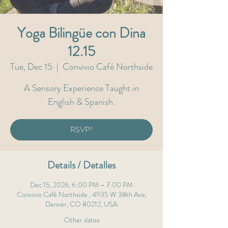
Yoga Bilingüe con Dina
12.15
Tue, Dec 15
  |  
Convivio Café Northside
A Sensory Experience Taught in
English & Spanish.
RSVP!
Details / Detalles
Dec 15, 2026, 6:00 PM – 7:00 PM
Convivio Café Northside , 4935 W 38th Ave,
Denver, CO 80212, USA
Other dates