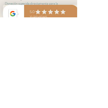
Donación sugerida directamente para la 
instructora de $20. Todxs son bienvenidxs
Join us for a sensory yoga experience. Awaken 
your senses and cultivate mindfulness at our 
upcoming yoga event at Convivio Café. This 
warming flow is guided by calming music in the 
warmth of community. A holistic journey for body 
and mind. Class is taught in English & Spanish. No 
experience necessary. Bring your own mat and 
water bottle. 
A $20 donation is suggested for the instructor. 
Everyone is welcome
Share This Event